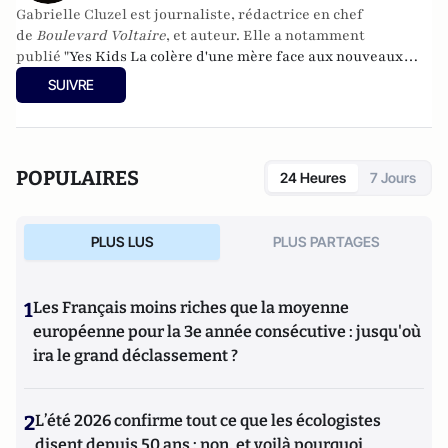
Gabrielle Cluzel
est journaliste, rédactrice en chef
de
Boulevard Voltaire
, et auteur. Elle a notamment
publié "
Yes Kids La colère d'une mère face aux nouveaux
diktats de la famille" aux éditions Fayard et "Adieu Simone,
SUIVRE
les dernière heures du féminisme" aux éditions Le
Centurion.
POPULAIRES
24 Heures
7 Jours
PLUS LUS
PLUS PARTAGES
1
Les Français moins riches que la moyenne
européenne pour la 3e année consécutive : jusqu'où
ira le grand déclassement ?
2
L’été 2026 confirme tout ce que les écologistes
disent depuis 50 ans : non, et voilà pourquoi