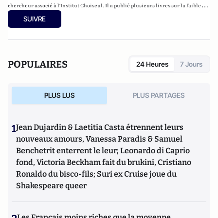
chercheur associé à l'Institut Choiseul. Il a publié plusieurs livres sur la faiblesse
des démocraties, les Balkans, la Turquie et le terrorisme islamique.
SUIVRE
POPULAIRES
24 Heures
7 Jours
PLUS LUS
PLUS PARTAGES
1
Jean Dujardin & Laetitia Casta étrennent leurs
nouveaux amours, Vanessa Paradis & Samuel
Benchetrit enterrent le leur; Leonardo di Caprio
fond, Victoria Beckham fait du brukini, Cristiano
Ronaldo du bisco-fils; Suri ex Cruise joue du
Shakespeare queer
Les Français moins riches que la moyenne