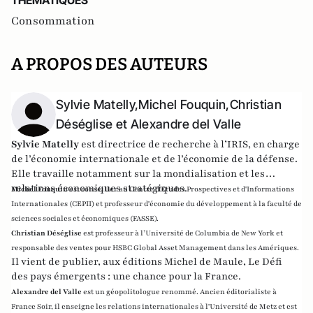
THEMATIQUES
Consommation
A PROPOS DES AUTEURS
Sylvie Matelly,Michel Fouquin,Christian
Déséglise et Alexandre del Valle
Sylvie Matelly
est directrice de recherche à l’IRIS, en charge
de l’économie internationale et de l’économie de la défense.
Elle travaille notamment sur la mondialisation et les
relations économiques stratégiques.
Michel Fouquin
est conseiller au Centre d'Etudes Prospectives et d'Informations
Internationales (CEPII) et professeur d'économie du développement à la faculté de
sciences sociales et économiques (FASSE).
Christian Déséglise
est professeur à l’Université de Columbia de New York et
responsable des ventes pour HSBC Global Asset Management dans les Amériques.
Il vient de publier, aux éditions Michel de Maule, Le Défi
des pays émergents : une chance pour la France.
Alexandre del Valle
est un géopolitologue renommé. Ancien éditorialiste à
France Soir, il enseigne les relations internationales à l'Université de Metz et est