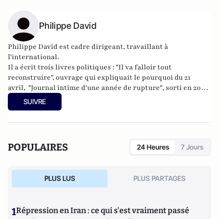
Philippe David
Philippe David est cadre dirigeant, travaillant à
l'international.
Il a écrit trois livres politiques : "
Il va falloir tout
reconstruire
", ouvrage qui expliquait le pourquoi du 21
avril,
"Journal intime d'une année de rupture"
, sorti en 2009
aux éditions de l'Ixcéa, qui retrace les deux premières
SUIVRE
années de présidence Sarkozy et "
De la rupture aux
impostures
", Editions du Banc d'Arguin (9 avril 2012).
POPULAIRES
24 Heures
7 Jours
PLUS LUS
PLUS PARTAGES
1
Répression en Iran : ce qui s'est vraiment passé