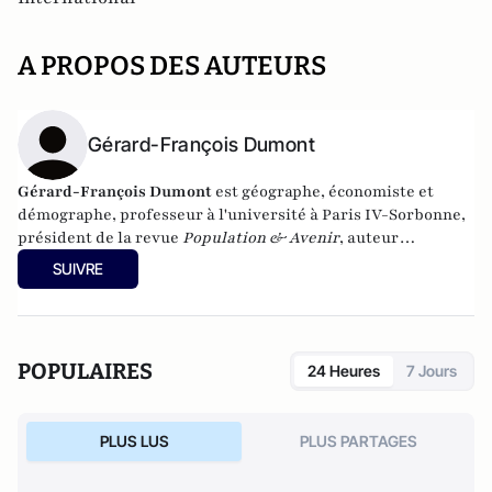
A PROPOS DES AUTEURS
Gérard-François Dumont
Gérard-François Dumont
est géographe, économiste et
démographe, professeur à l'université à Paris IV-Sorbonne,
président de la revue
Population & Avenir
, auteur
notamment de
Populations et Territoires de France en 2030
SUIVRE
(L’Harmattan),
et
de
Géopolitique de l’Europe
(Armand
Colin).
POPULAIRES
24 Heures
7 Jours
PLUS LUS
PLUS PARTAGES