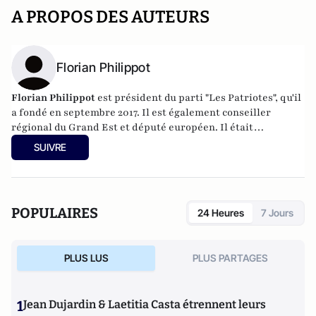
A PROPOS DES AUTEURS
Florian Philippot
Florian Philippot
est président du parti "Les Patriotes", qu'il
a fondé en septembre 2017. Il est également conseiller
régional du Grand Est et député européen. Il était
auparavant vice-président du Front National.
SUIVRE
POPULAIRES
24 Heures
7 Jours
PLUS LUS
PLUS PARTAGES
1
Jean Dujardin & Laetitia Casta étrennent leurs