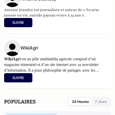
Antoine Jeandey est journaliste et auteur de
« Tu m’as
laissée en vie, suicide paysan veuve à 24 ans ».
SUIVRE
WikiAgri
WikiAgri
est un pôle multimédia agricole composé d’un
magazine trimestriel et d’un
site internet
avec sa newsletter
d’information. Il a pour philosophie de partager, avec les
agriculteurs, les informations et les réflexions sur l’agriculture.
SUIVRE
Les articles partagés sur Atlantico sont accessibles au grand
public, d'autres informations plus spécialisées figurent sur
wikiagri.fr
POPULAIRES
24 Heures
7 Jours