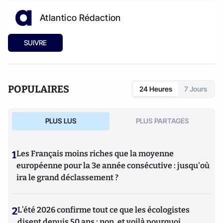
Atlantico Rédaction
SUIVRE
POPULAIRES
24 Heures
7 Jours
PLUS LUS
PLUS PARTAGES
1
Les Français moins riches que la moyenne
européenne pour la 3e année consécutive : jusqu'où
ira le grand déclassement ?
2
L’été 2026 confirme tout ce que les écologistes
disent depuis 50 ans : non, et voilà pourquoi