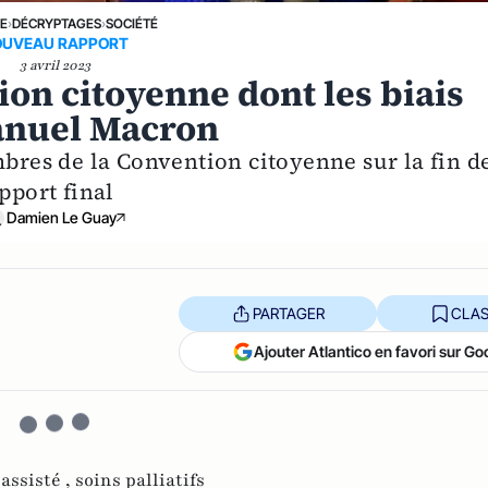
NE
›
DÉCRYPTAGES
›
SOCIÉTÉ
OUVEAU RAPPORT
3 avril 2023
ion citoyenne dont les biais
anuel Macron
mbres de la Convention citoyenne sur la fin d
pport final
Damien Le Guay
PARTAGER
CLAS
Ajouter Atlantico en favori sur Go
 assisté ,
soins palliatifs