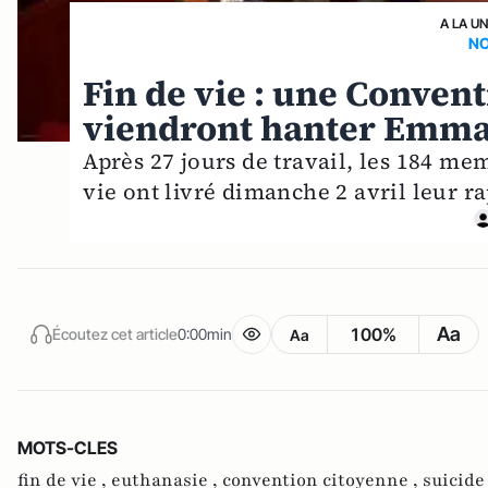
A LA U
N
Fin de vie : une Convent
viendront hanter Emm
Après 27 jours de travail, les 184 me
vie ont livré dimanche 2 avril leur ra
Aa
100%
Écoutez cet article
0:00min
Aa
MOTS-CLES
fin de vie ,
euthanasie ,
convention citoyenne ,
suicide