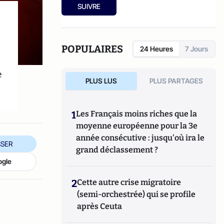
national d'éthique du funéraire.
SUIVRE
POPULAIRES
24 Heures
7 Jours
e
PLUS LUS
PLUS PARTAGES
1
Les Français moins riches que la
moyenne européenne pour la 3e
année consécutive : jusqu'où ira le
SER
grand déclassement ?
ogle
2
Cette autre crise migratoire
(semi-orchestrée) qui se profile
après Ceuta