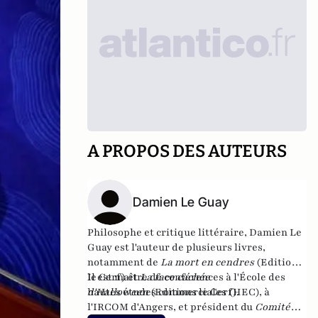
A PROPOS DES AUTEURS
Damien Le Guay
Philosophe et critique littéraire, Damien Le
Guay est l'auteur de plusieurs livres,
notamment de
La mort en cendres
(Editions
le Cerf) et
Il est maître de conférences à l'École des
La face cachée
d'Halloween
hautes études commerciales (HEC), à
(Editions le Cerf).
l'IRCOM d'Angers, et président du
Comité