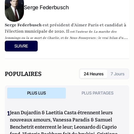
Serge Federbusch
Serge Federbusch
est président d'Aimer Paris et candidat à
l'élection municipale de 2020. Il
est l'auteur de
La marche des
lemmings ou la 2e mort de Charlie
, et de
Nous-Fossoyeurs : le vrai bilan d'un
fatal quinquennat
, chez Plon.
SUIVRE
POPULAIRES
24 Heures
7 Jours
PLUS LUS
PLUS PARTAGES
1
Jean Dujardin & Laetitia Casta étrennent leurs
nouveaux amours, Vanessa Paradis & Samuel
Benchetrit enterrent le leur; Leonardo di Caprio