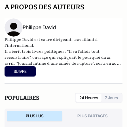
A PROPOS DES AUTEURS
Philippe David
Philippe David est cadre dirigeant, travaillant à
l'international.
Il a écrit trois livres politiques : "
Il va falloir tout
reconstruire
", ouvrage qui expliquait le pourquoi du 21
avril,
"Journal intime d'une année de rupture"
, sorti en 2009
aux éditions de l'Ixcéa, qui retrace les deux premières
SUIVRE
années de présidence Sarkozy et "
De la rupture aux
impostures
", Editions du Banc d'Arguin (9 avril 2012).
POPULAIRES
24 Heures
7 Jours
PLUS LUS
PLUS PARTAGES