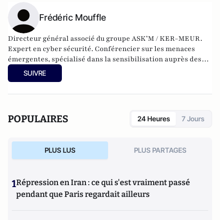
Frédéric Mouffle
Directeur général associé du groupe ASK’M / KER-MEUR.
Expert en cyber sécurité. Conférencier sur les menaces
émergentes, spécialisé dans la sensibilisation auprès des
entreprises. Retrouvez le site de Frédéric Mouffle :
SUIVRE
https://www.kermeur.com/
POPULAIRES
24 Heures
7 Jours
PLUS LUS
PLUS PARTAGES
1
Répression en Iran : ce qui s'est vraiment passé
pendant que Paris regardait ailleurs