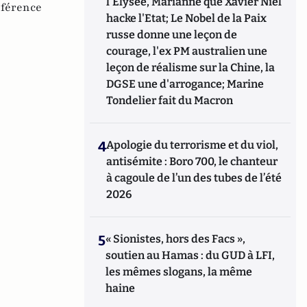
l'Elysée, Marianne que Xavier Niel
férence
hacke l'Etat; Le Nobel de la Paix
russe donne une leçon de
courage, l'ex PM australien une
leçon de réalisme sur la Chine, la
DGSE une d'arrogance; Marine
Tondelier fait du Macron
4
Apologie du terrorisme et du viol,
antisémite : Boro 700, le chanteur
à cagoule de l’un des tubes de l’été
2026
5
« Sionistes, hors des Facs »,
soutien au Hamas : du GUD à LFI,
les mêmes slogans, la même
haine