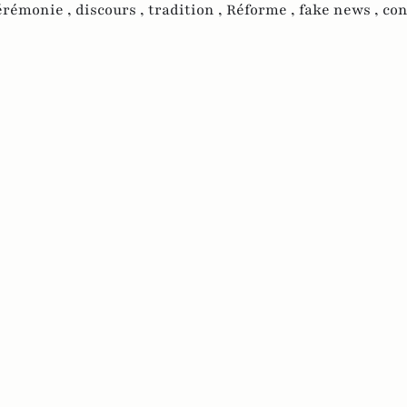
érémonie ,
discours ,
tradition ,
Réforme ,
fake news ,
con