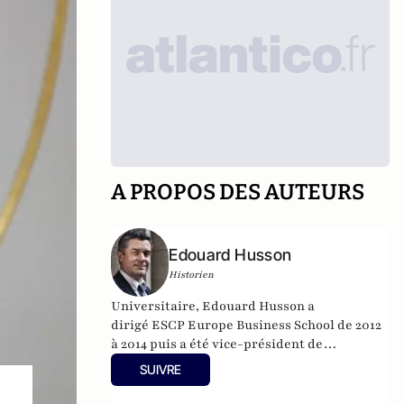
A PROPOS DES AUTEURS
Edouard Husson
Historien
Universitaire, Edouard Husson a
dirigé
ESCP Europe Business School
de 2012
à 2014
puis a été vice-président de
l’Université Paris Sciences & Lettres (
PSL
).
SUIVRE
Il est actuellement professeur à l’Institut
Franco-Allemand d’Etudes Européennes (à