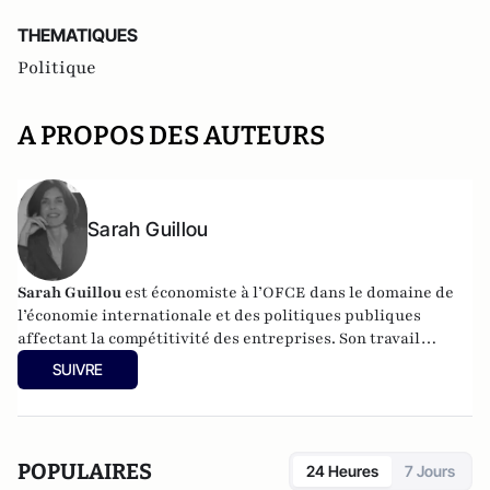
THEMATIQUES
Politique
A PROPOS DES AUTEURS
Sarah Guillou
Sarah Guillou
est économiste à l’OFCE dans le domaine de
l’économie internationale et des politiques publiques
affectant la compétitivité des entreprises. Son travail
mobilise l’exploitation statistique de bases de données
SUIVRE
d’entreprises et de salariés ainsi que les données de
commerce international par pays. Une partie de ses
recherches porte sur les politiques industrielles et les
politiques commerciales.
POPULAIRES
24 Heures
7 Jours