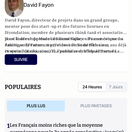
David Fayon
David Fayon
, directeur de projets dans un grand groupe,
mentor pour des start-up et des futures licornes en
fécondation, membre de plusieurs
think tank
et associations
pour le développement du numérique en France comme La
Il est l'auteur de
Made in Silicon Valley – Du numérique en
Fabrique du Futur est président de Numérikissimo
Amérique
(Pearson, 2017) et co-auteur de
Web 2.0 15 ans déjà
(
et après ?
www.numerikissimo.fr
(Kawa, 2020). Il a publié avec Michaël Tartar
), l'annuaire des Top acteurs du
La
numérique.
Transformation digitale pour tous !
(Pearson, 2022) et
Pro en
SUIVRE
réseaux sociaux
avec Christine Balagué (Vuibert, 2022). Il
vient de Publier
Informez-vous !
(L’éditeur à part, 2025).
POPULAIRES
24 Heures
7 Jours
PLUS LUS
PLUS PARTAGES
1
Les Français moins riches que la moyenne