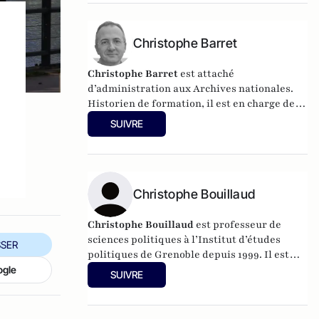
Culture de 2014 à 2019. Twitter :
@rodballester
Christophe Barret
Christophe Barret
est attaché
d’administration aux Archives nationales.
Historien de formation, il est en charge de
projets éducatifs interculturels, notamment
SUIVRE
entre la France et l'Espagne, et est l'auteur
de
Podemos. Pour une autre Europe ?
aux
éditions du Cerf (2015).
Christophe Bouillaud
Christophe Bouillaud
est professeur de
sciences politiques à l’Institut d’études
SER
politiques de Grenoble depuis 1999. Il est
spécialiste à la fois de la vie politique
ogle
SUIVRE
italienne, et de la vie politique européenne,
en particulier sous l’angle des partis.