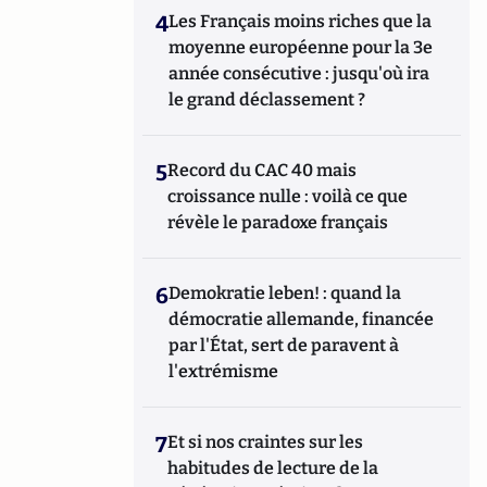
4
Les Français moins riches que la
moyenne européenne pour la 3e
année consécutive : jusqu'où ira
le grand déclassement ?
5
Record du CAC 40 mais
croissance nulle : voilà ce que
révèle le paradoxe français
6
Demokratie leben! : quand la
démocratie allemande, financée
par l'État, sert de paravent à
l'extrémisme
7
Et si nos craintes sur les
habitudes de lecture de la