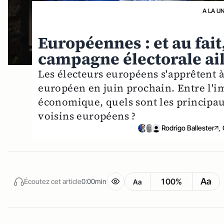
A LA U
Européennes : et au fait
campagne électorale ail
Les électeurs européens s'apprêtent 
européen en juin prochain. Entre l'i
économique, quels sont les principa
voisins européens ?
Rodrigo Ballester
,
Aa
100%
Écoutez cet article
0:00min
Aa