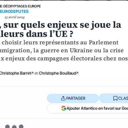
NE
›
DÉCRYPTAGES
›
EUROPE
EURODEPUTES
15 avril 2024
, sur quels enjeux se joue la
leurs dans l’UE ?
à choisir leurs représentants au Parlement
mmigration, la guerre en Ukraine ou la crise
ux enjeux des campagnes électorales chez nos
Christophe Barret
et
Christophe Bouillaud
PARTAGER
CLAS
Ajouter Atlantico en favori sur Go