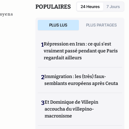
POPULAIRES
24 Heures
7 Jours
toyens
PLUS LUS
PLUS PARTAGES
1
Répression en Iran : ce qui s'est
vraiment passé pendant que Paris
regardait ailleurs
2
Immigration : les (très) faux-
semblants européens après Ceuta
3
Et Dominique de Villepin
accoucha du villepino-
macronisme