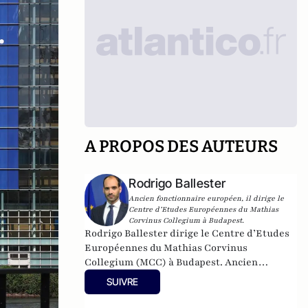
A PROPOS DES AUTEURS
Rodrigo Ballester
Ancien fonctionnaire européen, il dirige le
Centre d’Etudes Européennes du Mathias
Corvinus Collegium à Budapest.
Rodrigo Ballester dirige le Centre d’Etudes
Européennes du Mathias Corvinus
Collegium (MCC) à Budapest. Ancien
fonctionnaire européen issu du Collège
SUIVRE
d’Europe, il a notamment été membre de
cabinet du Commissaire à l’Éducation et à la