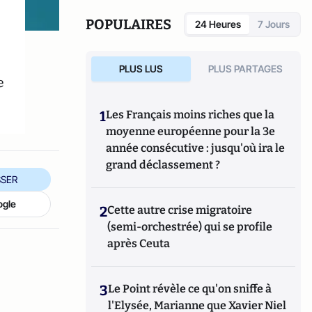
POPULAIRES
24 Heures
7 Jours
PLUS LUS
PLUS PARTAGES
e
1
Les Français moins riches que la
moyenne européenne pour la 3e
année consécutive : jusqu'où ira le
grand déclassement ?
SER
ogle
2
Cette autre crise migratoire
(semi-orchestrée) qui se profile
après Ceuta
3
Le Point révèle ce qu'on sniffe à
l'Elysée, Marianne que Xavier Niel