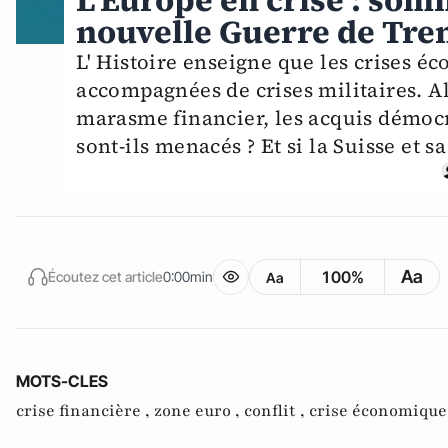
L'Europe en crise : so
nouvelle Guerre de Tren
L' Histoire enseigne que les crises 
accompagnées de crises militaires. A
marasme financier, les acquis démoc
sont-ils menacés ? Et si la Suisse et s
Aa
100%
Écoutez cet article
0:00min
Aa
MOTS-CLES
crise financière ,
zone euro ,
conflit ,
crise économique