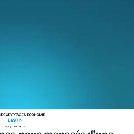
E
›
DÉCRYPTAGES
›
ECONOMIE
DESTIN
20 juin 2012