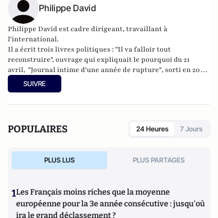
Philippe David
Philippe David est cadre dirigeant, travaillant à
l'international.
Il a écrit trois livres politiques : "
Il va falloir tout
reconstruire
", ouvrage qui expliquait le pourquoi du 21
avril,
"Journal intime d'une année de rupture"
, sorti en 2009
aux éditions de l'Ixcéa, qui retrace les deux premières
SUIVRE
années de présidence Sarkozy et "
De la rupture aux
impostures
", Editions du Banc d'Arguin (9 avril 2012).
POPULAIRES
24 Heures
7 Jours
PLUS LUS
PLUS PARTAGES
1
Les Français moins riches que la moyenne
européenne pour la 3e année consécutive : jusqu'où
ira le grand déclassement ?