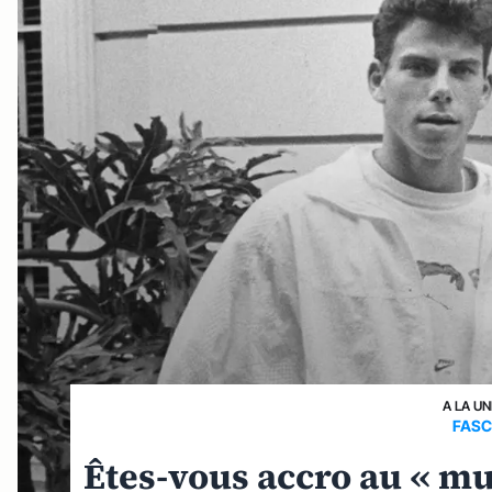
A LA UN
FASC
Êtes-vous accro au « mu