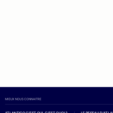
MIEUX NOUS CONNAITRE
ATLANTICO C'EST QUI, C'EST QUOI ?
/
LE RESEAU D'ATL