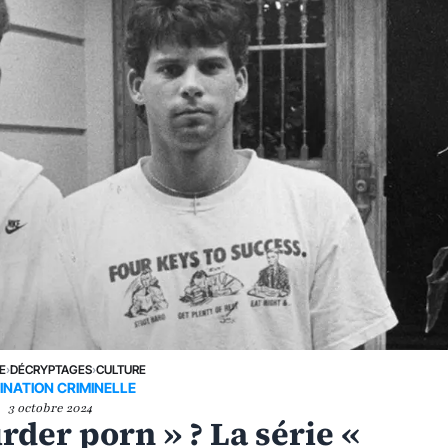
E
›
DÉCRYPTAGES
›
CULTURE
INATION CRIMINELLE
3 octobre 2024
rder porn » ? La série «