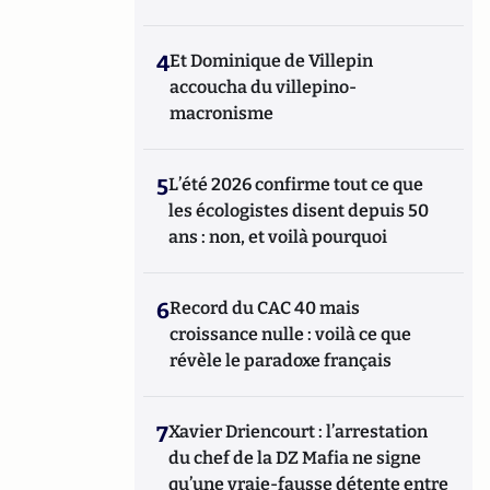
4
Et Dominique de Villepin
accoucha du villepino-
macronisme
5
L’été 2026 confirme tout ce que
les écologistes disent depuis 50
ans : non, et voilà pourquoi
6
Record du CAC 40 mais
croissance nulle : voilà ce que
révèle le paradoxe français
7
Xavier Driencourt : l’arrestation
du chef de la DZ Mafia ne signe
qu’une vraie-fausse détente entre