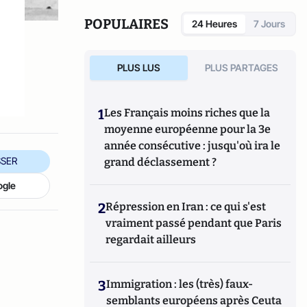
POPULAIRES
24 Heures
7 Jours
PLUS LUS
PLUS PARTAGES
1
Les Français moins riches que la
moyenne européenne pour la 3e
année consécutive : jusqu'où ira le
SER
grand déclassement ?
ogle
2
Répression en Iran : ce qui s'est
vraiment passé pendant que Paris
regardait ailleurs
3
Immigration : les (très) faux-
semblants européens après Ceuta