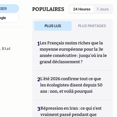
POPULAIRES
SER
24 Heures
7 Jours
ogle
PLUS LUS
PLUS PARTAGES
1
Les Français moins riches que la
,
Etat
moyenne européenne pour la 3e
année consécutive : jusqu'où ira le
grand déclassement ?
2
L’été 2026 confirme tout ce que
les écologistes disent depuis 50
ans : non, et voilà pourquoi
3
Répression en Iran : ce qui s'est
vraiment passé pendant que