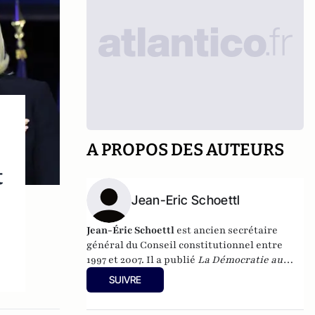
A PROPOS DES AUTEURS
t
Jean-Eric Schoettl
Jean-Éric Schoettl
est ancien secrétaire
général du Conseil constitutionnel entre
1997 et 2007. Il a publié
La Démocratie au
péril des prétoires
aux éditions Gallimard,
SUIVRE
en 2022.