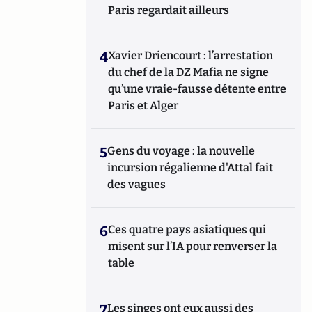
Paris regardait ailleurs
4
Xavier Driencourt : l’arrestation
du chef de la DZ Mafia ne signe
qu’une vraie-fausse détente entre
Paris et Alger
5
Gens du voyage : la nouvelle
incursion régalienne d'Attal fait
des vagues
6
Ces quatre pays asiatiques qui
misent sur l’IA pour renverser la
table
7
Les singes ont eux aussi des