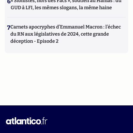
6
« Sionistes, hors des Facs », soutien au Hamas : du
GUD à LFI, les mêmes slogans, la même haine
7
Carnets apocryphes d’Emmanuel Macron : l’échec
du RN aux législatives de 2024, cette grande
déception - Episode 2