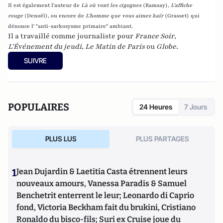
Il est également l'auteur de
Là où vont les cigognes
(Ramsay),
L'affiche
rouge
(Denoël), ou encore de
L'homme que vous aimez haïr
(Grasset)
qui
dénonce l' "anti-sarkozysme primaire" ambiant.
Il a travaillé comme journaliste pour
France Soir
,
L'Événement du jeudi
,
Le Matin de Paris
ou
Globe
.
SUIVRE
POPULAIRES
24 Heures
7 Jours
PLUS LUS
PLUS PARTAGES
1
Jean Dujardin & Laetitia Casta étrennent leurs
nouveaux amours, Vanessa Paradis & Samuel
Benchetrit enterrent le leur; Leonardo di Caprio
fond, Victoria Beckham fait du brukini, Cristiano
Ronaldo du bisco-fils; Suri ex Cruise joue du