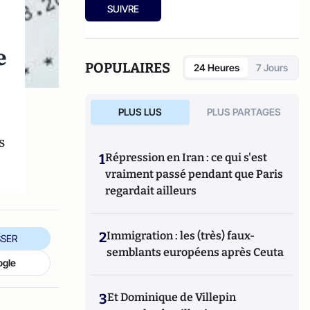
de
La révolution du Bitcoin et des monnaies
SUIVRE
complémentaires : une solution pour
échapper au système bancaire et à l'euro
?
chez Atlantico Editions.
e
POPULAIRES
24 Heures
7 Jours
PLUS LUS
PLUS PARTAGES
s
1
Répression en Iran : ce qui s'est
vraiment passé pendant que Paris
regardait ailleurs
2
Immigration : les (très) faux-
SER
semblants européens après Ceuta
ogle
3
Et Dominique de Villepin