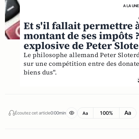
A LA UN
Et s'il fallait permettre
montant de ses impôts ?
explosive de Peter Slot
Le philosophe allemand Peter Sloterd
sur une compétition entre des donateu
biens dus".
Aa
100%
Écoutez cet article
0:00min
Aa