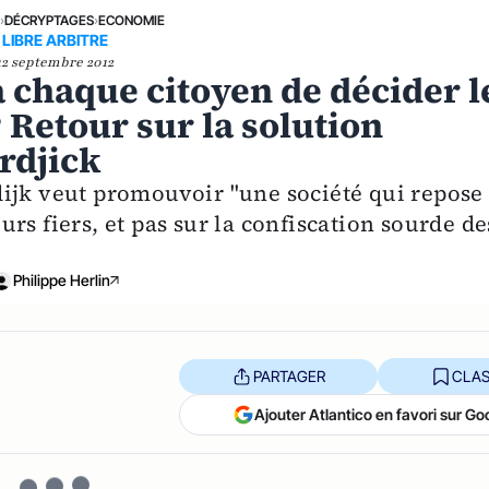
E
›
DÉCRYPTAGES
›
ECONOMIE
LIBRE ARBITRE
12 septembre 2012
 à chaque citoyen de décider l
 Retour sur la solution
erdjick
ijk veut promouvoir "une société qui repose
rs fiers, et pas sur la confiscation sourde de
Philippe Herlin
PARTAGER
CLAS
Ajouter Atlantico en favori sur Go