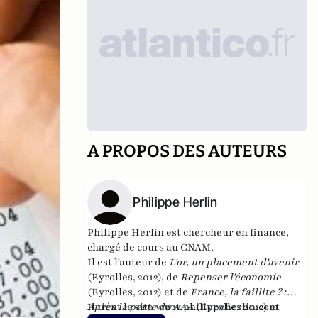
A PROPOS DES AUTEURS
Philippe Herlin
Philippe Herlin est chercheur en finance,
chargé de cours au CNAM.
Il est l'auteur de
L'or, un placement d'avenir
(Eyrolles, 2012), de
Repenser l'économie
(Eyrolles, 2012) et de
France, la faillite ? :
Après la perte du AAA
Il tient le site
www.philippeherlin.com
(Eyrolles 2012)
et