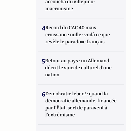
accoucha du villepino-
macronisme
4
Record du CAC 40 mais
croissance nulle : voilà ce que
révèle le paradoxe français
5
Retour au pays : un Allemand
décrit le suicide culturel d’une
nation
6
Demokratie leben! : quand la
démocratie allemande, financée
par l'État, sert de paravent à
l'extrémisme