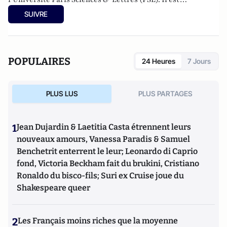
actuellement professeur à l’Institut Franco-Allemand
SUIVRE
d’Etudes Européennes (à l’Université de Cergy-Pontoise).
Spécialiste de l’histoire de l’Allemagne et de l’Europe, il
travaille en particulier sur la modernisation politique des
sociétés depuis la Révolution française. Il est l’auteur
POPULAIRES
24 Heures
7 Jours
d’ouvrages et de nombreux articles sur l’histoire de
l’Allemagne depuis la Révolution française, l’histoire des
mondialisations, l’histoire de la monnaie, l’histoire du
PLUS LUS
PLUS PARTAGES
nazisme et des autres violences de masse au XXème siècle
ou l’histoire des relations internationales et des conflits
contemporains. Il écrit en ce moment une biographie de
1
Jean Dujardin & Laetitia Casta étrennent leurs
Benjamin Disraëli.
nouveaux amours, Vanessa Paradis & Samuel
Benchetrit enterrent le leur; Leonardo di Caprio
fond, Victoria Beckham fait du brukini, Cristiano
Ronaldo du bisco-fils; Suri ex Cruise joue du
Shakespeare queer
2
Les Français moins riches que la moyenne