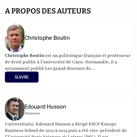
A PROPOS DES AUTEURS
Christophe Boutin
Christophe Boutin
est un politologue français et professeur
de droit public à l’université de Caen-Normandie, il a
notamment publié
Les grand discours du
XXe siècle
(Flammarion 2009) et co-dirigé
Le dictionnaire
SUIVRE
du conservatisme
(Cerf 2017), le
Le dictionnaire des
populismes
(Cerf 2019) et
Le dictionnaire du progressisme
(Seuil 2022). Christophe Boutin est membre de la Fondation
du Pont-Neuf.
Edouard Husson
Historien
Universitaire, Edouard Husson a dirigé
ESCP Europe
Business School
de 2012 à 2014
puis a été vice-président de
l’Université Paris Sciences & Lettres (
PSL
). Il est