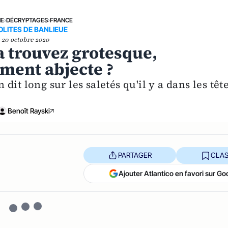
NE
›
DÉCRYPTAGES
›
FRANCE
OLITES DE BANLIEUE
20 octobre 2020
a trouvez grotesque,
ment abjecte ?
n dit long sur les saletés qu'il y a dans les têt
Benoît Rayski
PARTAGER
CLAS
Ajouter Atlantico en favori sur Go