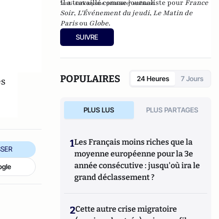
Il a travaillé comme journaliste pour
France
"anti-sarkozysme primaire" ambiant.
Soir
,
L'Événement du jeudi
,
Le Matin de
Paris
ou
Globe
.
SUIVRE
POPULAIRES
es
24 Heures
7 Jours
PLUS LUS
PLUS PARTAGES
1
Les Français moins riches que la
SER
moyenne européenne pour la 3e
année consécutive : jusqu'où ira le
ogle
grand déclassement ?
2
Cette autre crise migratoire