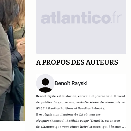
A PROPOS DES AUTEURS
Benoît Rayski
Benoît Rayski
est historien, écrivain et journaliste. Il vient
de publier
Le gauchisme, maladie sénile du communisme
avec
Atlantico Editions et Eyrolles E-books.
Il est également l'auteur de
Là où vont les
cigognes
(Ramsay),
L'affiche rouge
(Denoël), ou encore
de
L'homme que vous aimez haïr
(Grasset)
qui dénonce l'