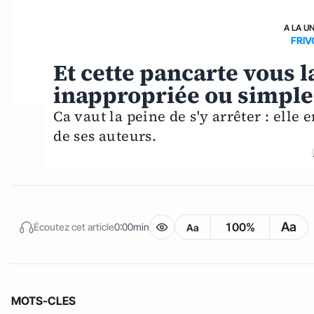
A LA U
FRIV
Et cette pancarte vous l
inappropriée ou simple
Ca vaut la peine de s'y arrêter : elle e
de ses auteurs.
Aa
100%
Écoutez cet article
0:00min
Aa
MOTS-CLES