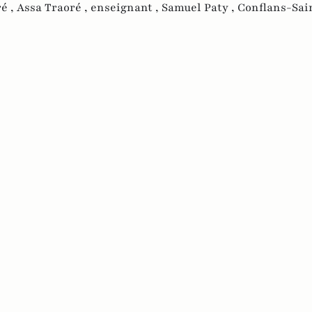
é ,
Assa Traoré ,
enseignant ,
Samuel Paty ,
Conflans-Sai