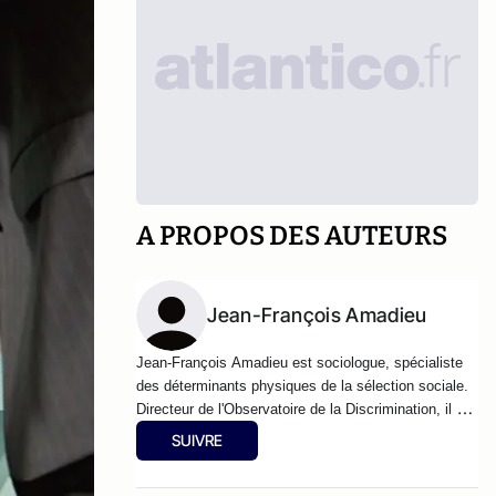
A PROPOS DES AUTEURS
Jean-François Amadieu
Jean-François Amadieu est sociologue, spécialiste
des
déterminants physiques de la sélection sociale.
Directeur de l'Observatoire de la Discrimination, il est
l'auteur de
Le Poids des apparences. Beauté, amour
SUIVRE
et gloire
(Odile Jacob, 2002),
DRH le livre noir
,
(éditions du Seuil, janvier 2013) et
Odile Jacob,
La