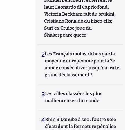
Samuel Benchetrit enterrent le
leur; Leonardo di Caprio fond,
Victoria Beckham fait du brukini,
Cristiano Ronaldo du bisco-fils;
Suri ex Cruise joue du
Shakespeare queer
2
Les Français moins riches que la
moyenne européenne pour la 3e
année consécutive : jusqu'où ira le
grand déclassement ?
3
Les villes classées les plus
malheureuses du monde
4
Rhin & Danube à sec : l’autre voie
d’eau dont la fermeture pénalise