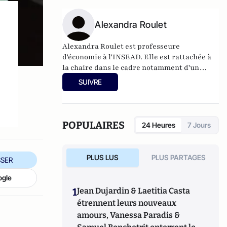
société du paraitre -les beaux, le jeunes et les
autres
(septembre 2016, Odile Jacob).
Alexandra Roulet
Alexandra Roulet est professeure
d'économie à l'INSEAD. Elle est rattachée à
la chaire dans le cadre notamment d'un
projet sur la mobilité sociale en France.
SUIVRE
Ancienne élève de l'École normale
supérieure, elle a ensuite réalisé son
doctorat d'économie à l'université
d'Harvard.
POPULAIRES
24 Heures
7 Jours
PLUS LUS
PLUS PARTAGES
SER
ogle
1
Jean Dujardin & Laetitia Casta
étrennent leurs nouveaux
amours, Vanessa Paradis &