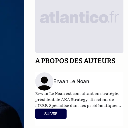
A PROPOS DES AUTEURS
Erwan Le Noan
Erwan Le Noan est consultant en stratégie,
président de AKA Strategy, directeur de
l'IREF. Spécialisé dans les problématiques
de régulation et de stratégies d'influence, il
SUIVRE
a enseigné le droit et l'économie à Sciences
Po et Assas. Il est également membre de la