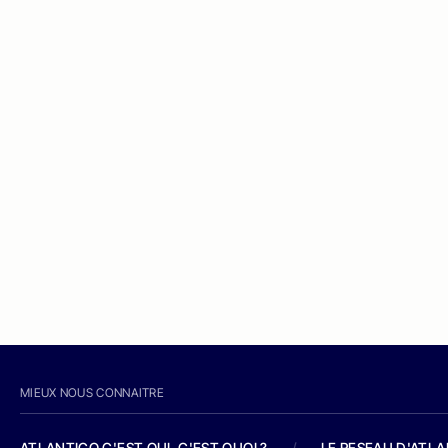
MIEUX NOUS CONNAITRE
ATLANTICO C'EST QUI, C'EST QUOI ?
/
LE RESEAU D'ATL