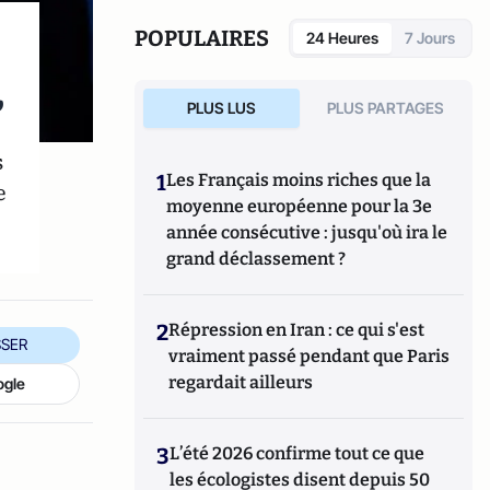
Fondapol et auteur de plusieurs ouvrages.
POPULAIRES
24 Heures
7 Jours
,
PLUS LUS
PLUS PARTAGES
s
1
Les Français moins riches que la
e
moyenne européenne pour la 3e
année consécutive : jusqu'où ira le
grand déclassement ?
2
Répression en Iran : ce qui s'est
SER
vraiment passé pendant que Paris
regardait ailleurs
ogle
3
L’été 2026 confirme tout ce que
les écologistes disent depuis 50