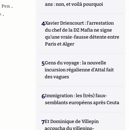
ans : non, et voilà pourquoi
 Pen ,
 ,
4
Xavier Driencourt : l’arrestation
du chef de la DZ Mafia ne signe
qu’une vraie-fausse détente entre
Paris et Alger
5
Gens du voyage : la nouvelle
incursion régalienne d'Attal fait
des vagues
6
Immigration : les (très) faux-
semblants européens après Ceuta
7
Et Dominique de Villepin
accoucha du villepino-