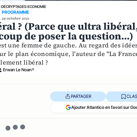
E
›
DÉCRYPTAGES
›
ECONOMIE
PROGRAMME
29 octobre 2021
ral ? (Parce que ultra libéral
coup de poser la question…)
st une femme de gauche. Au regard des idée
ur le plan économique, l'auteur de "La Franc
llement libéral ?
Erwan Le Noan
PARTAGER
CLAS
Ajouter Atlantico en favori sur Go