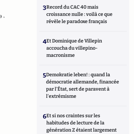
3
Record du CAC 40 mais
croissance nulle : voilà ce que
9 ,
révèle le paradoxe français
4
Et Dominique de Villepin
accoucha du villepino-
macronisme
5
Demokratie leben! : quand la
démocratie allemande, financée
par l'État, sert de paravent à
l'extrémisme
6
Et si nos craintes sur les
habitudes de lecture de la
génération Z étaient largement