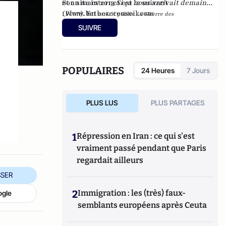
et en mars 2013
Son site internet est le suivant
Si ça nous arrivait demain...
(Plon). En
:
www.betbezeconseil.com
2016, il publie
La Guerre des
et en 2017 "La
Mondialisations
, aux éditions
Economica
SUIVRE
France, ce malade imaginaire" chez le même
éditeur.
POPULAIRES
24 Heures
7 Jours
PLUS LUS
PLUS PARTAGES
1
Répression en Iran : ce qui s'est
vraiment passé pendant que Paris
regardait ailleurs
SER
2
Immigration : les (très) faux-
ogle
semblants européens après Ceuta