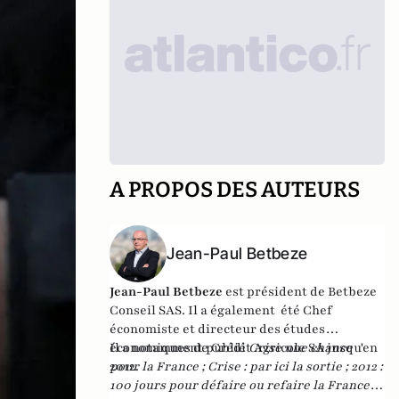
A PROPOS DES AUTEURS
Jean-Paul Betbeze
Jean-Paul Betbeze
est président de Betbeze
Conseil SAS. Il a également été Chef
économiste et directeur des études
économiques de Crédit Agricole SA jusqu'en
Il a notamment publié
Crise une chance
2012.
pour la France
;
Crise : par ici la sortie
;
2012 :
100 jours pour défaire ou refaire la France
,