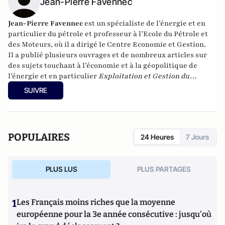
Jean-Pierre Favennec
Jean-Pierre Favennec
est un spécialiste de l’énergie et en
particulier du pétrole et professeur à l’Ecole du Pétrole et
des Moteurs, où il a dirigé le Centre Economie et Gestion.
Il a publié plusieurs ouvrages et de nombreux articles sur
des sujets touchant à l’économie et à la géopolitique de
l’énergie et en particulier
Exploitation et Gestion du
Raffinage (français et anglais), Recherche et Production du
SUIVRE
Pétrole et du Gaz (français et anglais en 2011), l’Energie à
Quel Prix ? (2006) et Géopolitique de l’Energie (français
2009, anglais 2011).
POPULAIRES
24 Heures
7 Jours
PLUS LUS
PLUS PARTAGES
1
Les Français moins riches que la moyenne
européenne pour la 3e année consécutive : jusqu'où