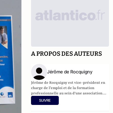
A PROPOS DES AUTEURS
Jérôme de Rocquigny
Jérôme de Rocquigny est vice-président en
charge de l’emploi et de la formation
professionnelle au sein d'une association
patronale, le
Cerf
.
SUIVRE
Il travaille également avec des