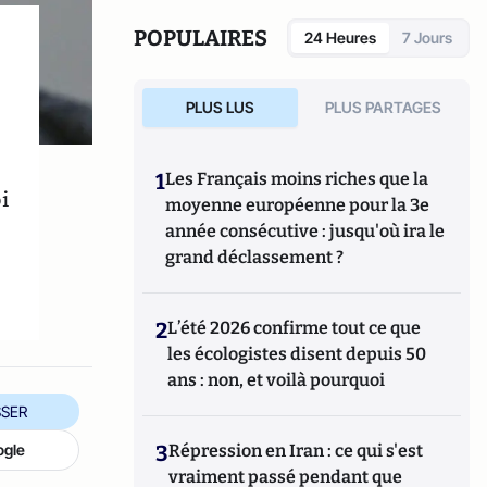
représentants des autorités chinoises pour
des projets de formation professionnelle.
POPULAIRES
24 Heures
7 Jours
PLUS LUS
PLUS PARTAGES
1
Les Français moins riches que la
i
moyenne européenne pour la 3e
année consécutive : jusqu'où ira le
grand déclassement ?
2
L’été 2026 confirme tout ce que
les écologistes disent depuis 50
ans : non, et voilà pourquoi
SER
3
Répression en Iran : ce qui s'est
ogle
vraiment passé pendant que