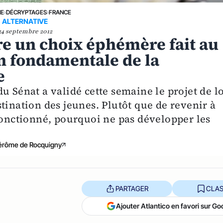
NE
›
DÉCRYPTAGES
›
FRANCE
ALTERNATIVE
24 septembre 2012
re un choix éphémère fait au
n fondamentale de la
e
u Sénat a validé cette semaine le projet de lo
tination des jeunes. Plutôt que de revenir à
 fonctionné, pourquoi ne pas développer les
érôme de Rocquigny
PARTAGER
CLAS
Ajouter Atlantico en favori sur Go