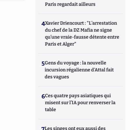
Paris regardait ailleurs
4
Xavier Driencourt : "L’arrestation
du chef de la DZ Mafia ne signe
qu’une vraie-fausse détente entre
Paris et Alger"
5
Gens du voyage : la nouvelle
incursion régalienne d'Attal fait
des vagues
6
Ces quatre pays asiatiques qui
misent sur l’IA pour renverser la
table
7
Les singes ont eux aussi des