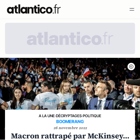
A LA UNE
›
DÉCRYPTAGES
›
POLITIQUE
BOOMERANG
26 novembre 2022
Macron rattrapé par McKinsey…