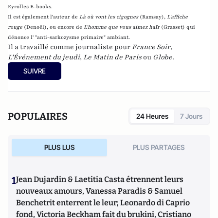
Eyrolles E-books.
Il est également l'auteur de
Là où vont les cigognes
(Ramsay),
L'affiche
rouge
(Denoël), ou encore de
L'homme que vous aimez haïr
(Grasset)
qui
dénonce l' "anti-sarkozysme primaire" ambiant.
Il a travaillé comme journaliste pour
France Soir
,
L'Événement du jeudi
,
Le Matin de Paris
ou
Globe
.
SUIVRE
POPULAIRES
24 Heures
7 Jours
PLUS LUS
PLUS PARTAGES
1
Jean Dujardin & Laetitia Casta étrennent leurs
nouveaux amours, Vanessa Paradis & Samuel
Benchetrit enterrent le leur; Leonardo di Caprio
fond, Victoria Beckham fait du brukini, Cristiano