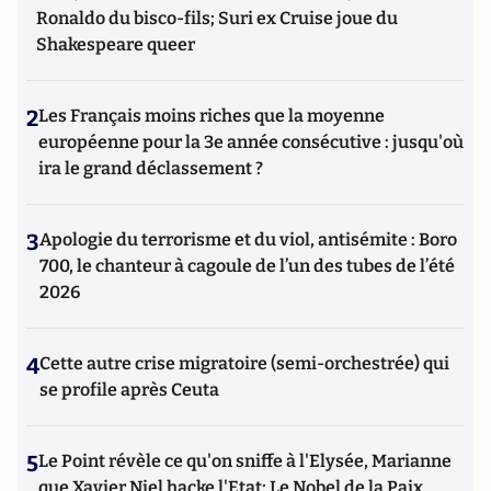
Ronaldo du bisco-fils; Suri ex Cruise joue du
Shakespeare queer
2
Les Français moins riches que la moyenne
européenne pour la 3e année consécutive : jusqu'où
ira le grand déclassement ?
3
Apologie du terrorisme et du viol, antisémite : Boro
700, le chanteur à cagoule de l’un des tubes de l’été
2026
4
Cette autre crise migratoire (semi-orchestrée) qui
se profile après Ceuta
5
Le Point révèle ce qu'on sniffe à l'Elysée, Marianne
que Xavier Niel hacke l'Etat; Le Nobel de la Paix