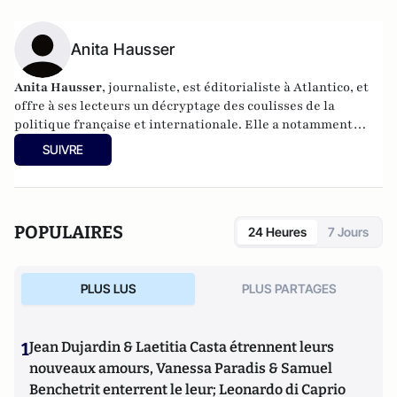
Anita Hausser
Anita Hausser
, journaliste, est éditorialiste à Atlantico, et
offre à ses lecteurs un décryptage des coulisses de la
politique française et internationale. Elle a notamment
publié
Sarkozy, itinéraire d'une ambition
(Editions
SUIVRE
l'Archipel, 2003). Elle a également réalisé les documentaires
Femme députée, un homme comme les autres ?
(2014) et
Bruno Le Maire, l'Affranchi
(2015).
POPULAIRES
24 Heures
7 Jours
PLUS LUS
PLUS PARTAGES
1
Jean Dujardin & Laetitia Casta étrennent leurs
nouveaux amours, Vanessa Paradis & Samuel
Benchetrit enterrent le leur; Leonardo di Caprio