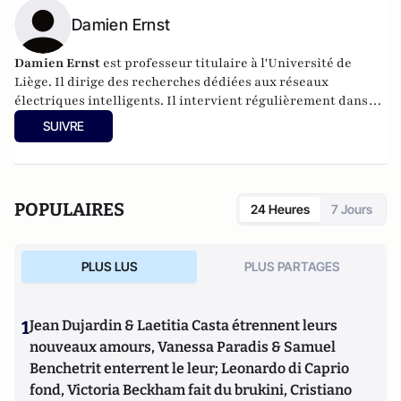
Damien Ernst
Damien Ernst
est professeur titulaire à l'Université de
Liège. Il dirige des recherches dédiées aux réseaux
électriques intelligents. Il intervient régulièrement dans
les médias sur les sujets liés à l'énergie.
SUIVRE
POPULAIRES
24 Heures
7 Jours
PLUS LUS
PLUS PARTAGES
1
Jean Dujardin & Laetitia Casta étrennent leurs
nouveaux amours, Vanessa Paradis & Samuel
Benchetrit enterrent le leur; Leonardo di Caprio
fond, Victoria Beckham fait du brukini, Cristiano