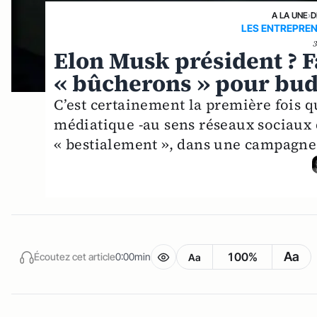
A LA UNE
›
D
LES ENTREPRE
Elon Musk président ? 
« bûcherons » pour bud
C’est certainement la première fois 
médiatique -au sens réseaux sociaux 
« bestialement », dans une campagne
Aa
100%
Écoutez cet article
0:00min
Aa