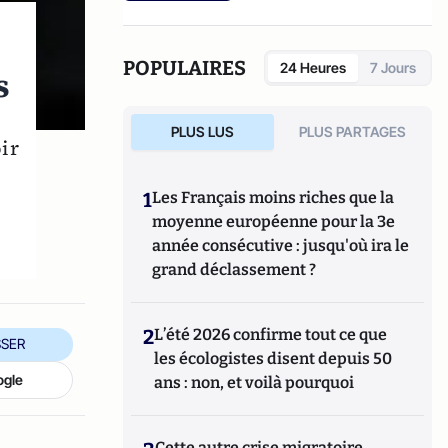
POPULAIRES
24 Heures
7 Jours
s
PLUS LUS
PLUS PARTAGES
ir
1
Les Français moins riches que la
moyenne européenne pour la 3e
année consécutive : jusqu'où ira le
grand déclassement ?
2
L’été 2026 confirme tout ce que
SER
les écologistes disent depuis 50
ogle
ans : non, et voilà pourquoi
Cette autre crise migratoire