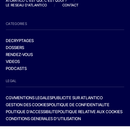
ATLANTICO C'EST QUI, C'EST QUOI ?
/
LE RESEAU D'ATLANTICO
/
CONTACT
CATEGORIES
DECRYPTAGES
DOSSIERS
RENDEZ-VOUS
VIDEOS
PODCASTS
LEGAL
CGV
MENTIONS LEGALES
PUBLICITE SUR ATLANTICO
GESTION DES COOKIES
POLITIQUE DE CONFIDENTIALITE
POLITIQUE D’ACCESSIBILITE
POLITIQUE RELATIVE AUX COOKIES
CONDITIONS GENERALES D’UTILISATION