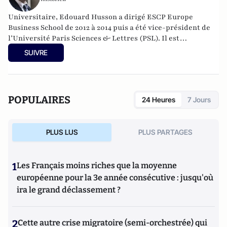
Universitaire, Edouard Husson a dirigé
ESCP Europe
Business School
de 2012 à 2014
puis a été vice-président de
l’Université Paris Sciences & Lettres (
PSL
). Il est
actuellement professeur à l’Institut Franco-Allemand
SUIVRE
d’Etudes Européennes (à l’Université de Cergy-Pontoise).
Spécialiste de l’histoire de l’Allemagne et de l’Europe, il
travaille en particulier sur la modernisation politique des
sociétés depuis la Révolution française. Il est l’auteur
POPULAIRES
24 Heures
7 Jours
d’ouvrages et de nombreux articles sur l’histoire de
l’Allemagne depuis la Révolution française, l’histoire des
mondialisations, l’histoire de la monnaie, l’histoire du
PLUS LUS
PLUS PARTAGES
nazisme et des autres violences de masse au XXème siècle
ou l’histoire des relations internationales et des conflits
contemporains. Il écrit en ce moment une biographie de
1
Les Français moins riches que la moyenne
Benjamin Disraëli.
européenne pour la 3e année consécutive : jusqu'où
ira le grand déclassement ?
2
Cette autre crise migratoire (semi-orchestrée) qui