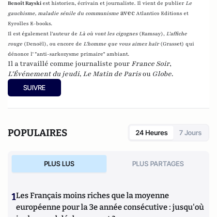
Benoît Rayski
est historien, écrivain et journaliste. Il vient de publier
Le
avec
gauchisme, maladie sénile du communisme
Atlantico Editions et
Eyrolles E-books.
Il est également l'auteur de
Là où vont les cigognes
(Ramsay),
L'affiche
rouge
(Denoël), ou encore de
L'homme que vous aimez haïr
(Grasset)
qui
dénonce l' "anti-sarkozysme primaire" ambiant.
Il a travaillé comme journaliste pour
France Soir
,
L'Événement du jeudi
,
Le Matin de Paris
ou
Globe
.
SUIVRE
POPULAIRES
24 Heures
7 Jours
PLUS LUS
PLUS PARTAGES
1
Les Français moins riches que la moyenne
européenne pour la 3e année consécutive : jusqu'où