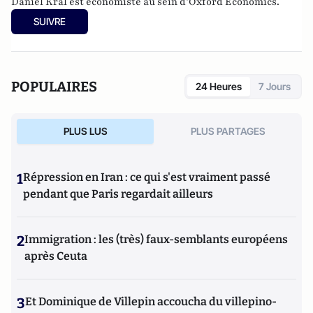
Daniel Kral est économiste au sein d’Oxford Economics.
SUIVRE
POPULAIRES
24 Heures
7 Jours
PLUS LUS
PLUS PARTAGES
1
Répression en Iran : ce qui s'est vraiment passé
pendant que Paris regardait ailleurs
2
Immigration : les (très) faux-semblants européens
après Ceuta
3
Et Dominique de Villepin accoucha du villepino-