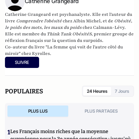
Catherine Grangeard
Catherine Grangeard
est psychanalyste. Elle est l'auteur du
livre
Comprendre l'obésité
chez Albin Michel, et de
Obésité,
le poids des mots, les maux du poids
chez Calmann-Lévy.
Elle est membre du
Think Tank ObésitéS
, premier groupe de
réflexion français sur la question du surpoids.
Co-auteur du livre "
La femme qui voit de l'autre côté du
miroir
" chez Eyrolles.
SUIVRE
POPULAIRES
24 Heures
7 Jours
PLUS LUS
PLUS PARTAGES
1
Les Français moins riches que la moyenne
européenne pour la 3e année consécutive : jusqu'où