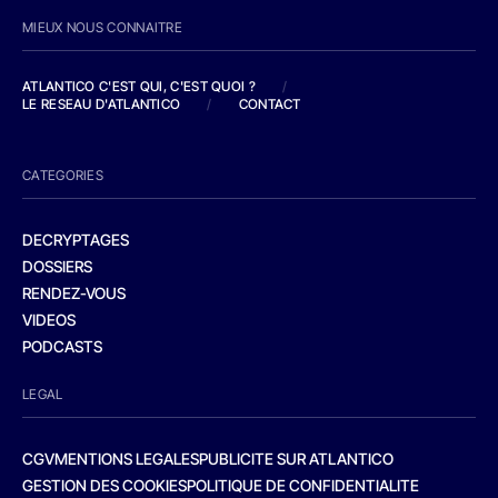
MIEUX NOUS CONNAITRE
ATLANTICO C'EST QUI, C'EST QUOI ?
/
LE RESEAU D'ATLANTICO
/
CONTACT
CATEGORIES
DECRYPTAGES
DOSSIERS
RENDEZ-VOUS
VIDEOS
PODCASTS
LEGAL
CGV
MENTIONS LEGALES
PUBLICITE SUR ATLANTICO
GESTION DES COOKIES
POLITIQUE DE CONFIDENTIALITE