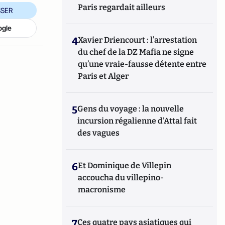
Paris regardait ailleurs
SER
ogle
4
Xavier Driencourt : l’arrestation
du chef de la DZ Mafia ne signe
qu’une vraie-fausse détente entre
Paris et Alger
5
Gens du voyage : la nouvelle
incursion régalienne d'Attal fait
des vagues
6
Et Dominique de Villepin
accoucha du villepino-
macronisme
7
Ces quatre pays asiatiques qui