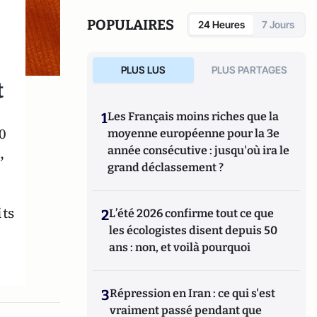
de
Délits d’élus, tome 1 : 400 politiques aux
prises avec la justice
(Max Milo, 2014) et de
POPULAIRES
24 Heures
7 Jours
Pilleurs d'Etat
(Max Milo, 2015).
PLUS LUS
PLUS PARTAGES
t
1
Les Français moins riches que la
00
moyenne européenne pour la 3e
année consécutive : jusqu'où ira le
,
grand déclassement ?
its
2
L’été 2026 confirme tout ce que
les écologistes disent depuis 50
ans : non, et voilà pourquoi
3
Répression en Iran : ce qui s'est
vraiment passé pendant que