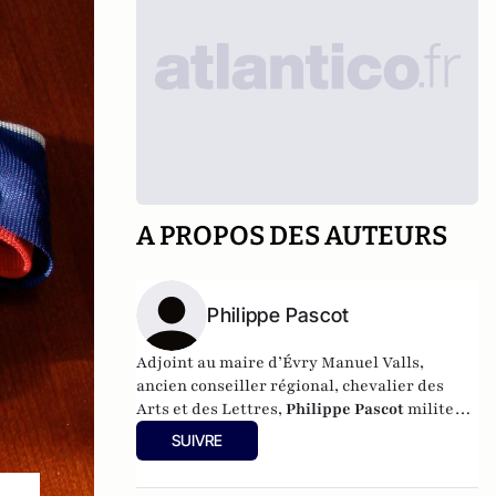
A PROPOS DES AUTEURS
Philippe Pascot
Adjoint au maire d’Évry Manuel Valls,
ancien conseiller régional, chevalier des
Arts et des Lettres,
Philippe Pascot
milite
pour une réelle transparence de l’exercice
SUIVRE
politique.
Il est l’auteur avec Graziella Riou Harchaoui