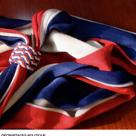
E
›
DÉCRYPTAGES
›
POLITIQUE