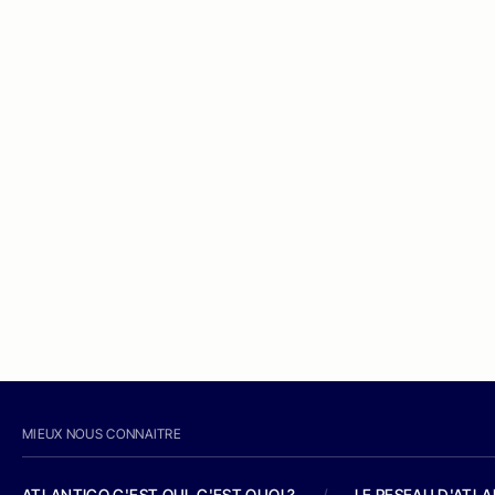
MIEUX NOUS CONNAITRE
ATLANTICO C'EST QUI, C'EST QUOI ?
/
LE RESEAU D'ATL