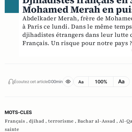
Djihadistes français en
Mohamed Merah en pui
Abdelkader Merah, frère de Mohamed, 
à Paris ce lundi. Dans le même temps, 
djihadistes étrangers dans leur lutte
Français. Un risque pour notre pays 
Aa
100%
Écoutez cet article
0:00min
Aa
MOTS-CLES
Français ,
djihad ,
terrorisme ,
Bachar al-Assad ,
Al-Qa
sainte