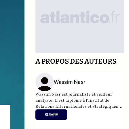
A PROPOS DES AUTEURS
Wassim Nasr
Wassim Nasr est journaliste et veilleur
analyste. Il est diplômé à l'Institut de
Relations Internationales et Stratégiques
(IRIS) et du Centre d'Etudes Diplomatiques
SUIVRE
et Stratégiques (CEDS).