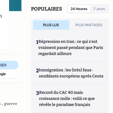
POPULAIRES
24 Heures
7 Jours
n
PLUS LUS
PLUS PARTAGES
1
Répression en Iran : ce qui s'est
vraiment passé pendant que Paris
regardait ailleurs
SER
2
Immigration : les (très) faux-
ogle
semblants européens après Ceuta
3
Record du CAC 40 mais
croissance nulle : voilà ce que
s ,
guerre
révèle le paradoxe français