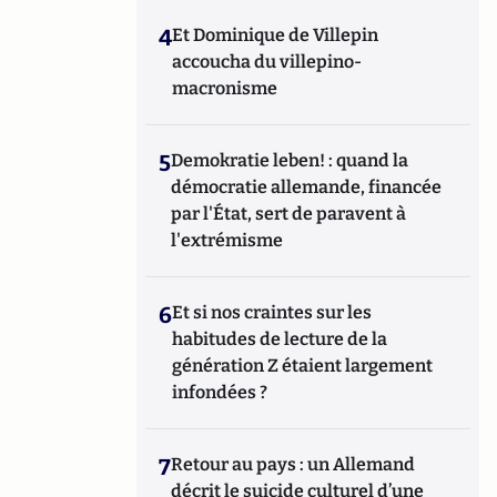
4
Et Dominique de Villepin
accoucha du villepino-
macronisme
5
Demokratie leben! : quand la
démocratie allemande, financée
par l'État, sert de paravent à
l'extrémisme
6
Et si nos craintes sur les
habitudes de lecture de la
génération Z étaient largement
infondées ?
7
Retour au pays : un Allemand
décrit le suicide culturel d’une