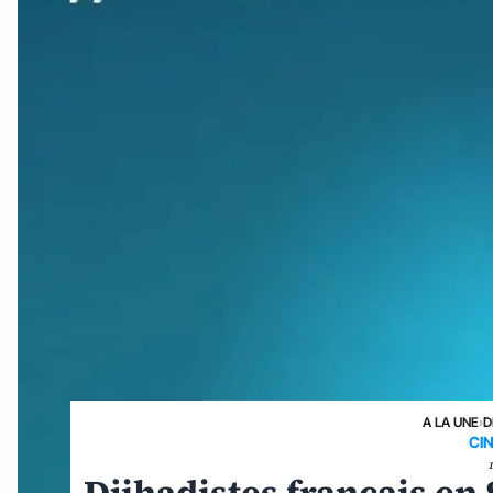
A LA UNE
›
D
CI