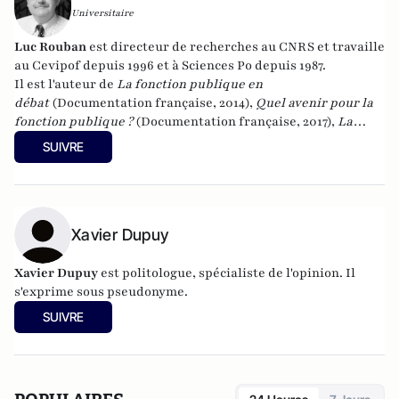
Universitaire
Luc Rouban
est directeur de recherches au CNRS et travaille
au Cevipof depuis 1996 et à Sciences Po depuis 1987.
Il est l'auteur de
La fonction publique en
débat
(Documentation française, 2014),
Quel avenir pour la
fonction publique ?
(Documentation française, 2017),
La
démocratie représentative est-elle en crise ?
SUIVRE
(Documentation française, 2018) et
Le paradoxe du
macronisme
(Les Presses de Sciences po, 2018) et
La matière
noire de la démocratie
(Les Presses de Sciences Po, 2019),
"
Quel avenir pour les maires ?
" à la Documentation française
(2020). Il a publié en 2022
Xavier Dupuy
Les raisons de la défiance
aux
Presses de Sciences Po. Il a également publié en 2022
La
vraie victoire du RN
aux Presses de Sciences Po. En 2024, il a
Xavier Dupuy
est politologue, spécialiste de l'opinion. Il
publié
Les racines sociales de la violence politique
aux
s'exprime sous pseudonyme.
éditions de l'Aube.
SUIVRE