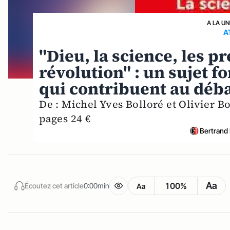
A LA UN
A
"Dieu, la science, les p
révolution" : un sujet 
qui contribuent au déba
De : Michel Yves Bolloré et Olivier 
pages 24 €
Bertrand
Aa
100%
Écoutez cet article
0:00min
Aa