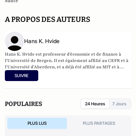
Santé
A PROPOS DES AUTEURS
Hans K. Hvide
Hans K. Hvide est professeur d'économie et de finance à
l'Université de Bergen. Il est également affilié au CEPR et à
l'Université d'Aberdeen, et a déjà été affilié au MIT et à
l'Université de Tel-Aviv. Il a été consultant pour un grand
SUIVRE
nombre de bureaux gouvernementaux et d'entreprises
privées. Ses travaux portent sur l'économie de
l'entrepreneuriat et sur la finance comportementale. Il a
publié dans les meilleures revues d'économie, de finance et
POPULAIRES
24 Heures
7 Jours
de gestion.
PLUS LUS
PLUS PARTAGES