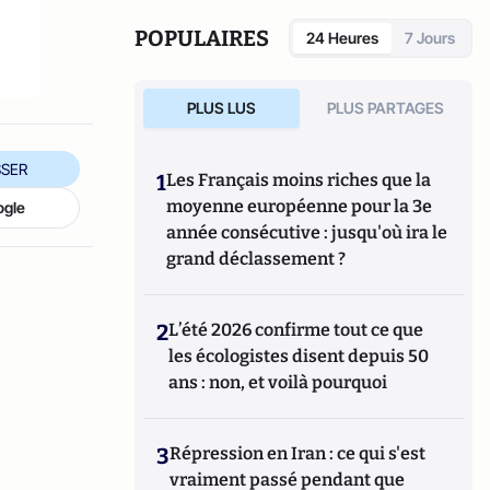
POPULAIRES
24 Heures
7 Jours
PLUS LUS
PLUS PARTAGES
SER
1
Les Français moins riches que la
moyenne européenne pour la 3e
ogle
année consécutive : jusqu'où ira le
grand déclassement ?
2
L’été 2026 confirme tout ce que
les écologistes disent depuis 50
ans : non, et voilà pourquoi
3
Répression en Iran : ce qui s'est
vraiment passé pendant que