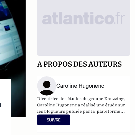
A PROPOS DES AUTEURS
Caroline Hugonenc
Directrice des études du groupe Ebuzzing,
n
Caroline Hugonenc a réalisé une étude sur
les blogueurs publiée par la plateforme
Overblog à l’occasion du salon Blogworld de
SUIVRE
New-York.