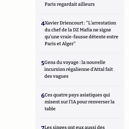
Paris regardait ailleurs
4
Xavier Driencourt : "L’arrestation
du chef de la DZ Mafia ne signe
qu’une vraie-fausse détente entre
Paris et Alger"
5
Gens du voyage : la nouvelle
incursion régalienne d'Attal fait
des vagues
6
Ces quatre pays asiatiques qui
misent sur l’IA pour renverser la
table
7
Les singes ont eux aussi des