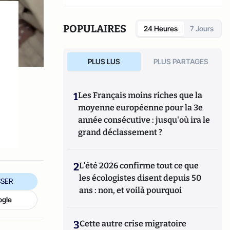
entreprises françaises et internationales
une activité de conseil en matière d’affaires
publiques, d’influence, de responsabilité
POPULAIRES
24 Heures
7 Jours
sociétale, de réputation et de
communication de crise.
PLUS LUS
PLUS PARTAGES
1
Les Français moins riches que la
moyenne européenne pour la 3e
année consécutive : jusqu'où ira le
grand déclassement ?
2
L’été 2026 confirme tout ce que
les écologistes disent depuis 50
SER
ans : non, et voilà pourquoi
ogle
3
Cette autre crise migratoire