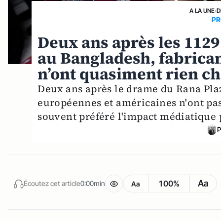
A LA UNE
›
D
PR
Deux ans après les 1129
au Bangladesh, fabricant
n’ont quasiment rien c
Deux ans après le drame du Rana Plaza
européennes et américaines n'ont pas 
souvent préféré l'impact médiatique pl
P
Aa
100%
Écoutez cet article
0:00min
Aa