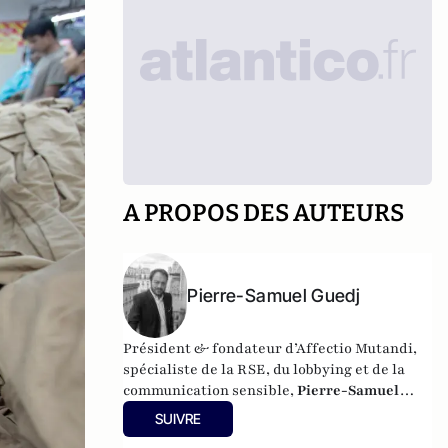
A PROPOS DES AUTEURS
Pierre-Samuel Guedj
Président & fondateur d’Affectio Mutandi,
spécialiste de la RSE, du lobbying et de la
communication sensible,
Pierre-Samuel
Guedj
bénéficie d’une expérience de près de
SUIVRE
20 ans, exerçant auprès des grandes