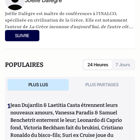
Joëlle Dalègre
Joëlle Dalègre est maître de conférences à l'INALCO,
spécilisée en civilisation de la Grèce. Elle est notamment
l'auteur de
La Grèce inconnue d'aujourd'hui, de l'autre côté
du miroir
, l'Harmattan 2011, 252p. En collaboration avec 4
SUIVRE
doctorants ou docteurs de la section grecque de l'INALCO.
POPULAIRES
24 Heures
7 Jours
PLUS LUS
PLUS PARTAGES
1
Jean Dujardin & Laetitia Casta étrennent leurs
nouveaux amours, Vanessa Paradis & Samuel
Benchetrit enterrent le leur; Leonardo di Caprio
fond, Victoria Beckham fait du brukini, Cristiano
Ronaldo du bisco-fils; Suri ex Cruise joue du