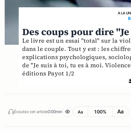
A LA UN
B
Des coups pour dire "Je
Le livre est un essai "total" sur la vi
dans le couple. Tout y est : les chiff
explications psychologiques, sociolo
de "Je suis à toi, tu es à moi. Violen
éditions Payot 1/2
Aa
100%
Écoutez cet article
0:00min
Aa