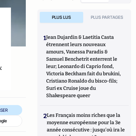
PLUS LUS
PLUS PARTAGES
1
Jean Dujardin & Laetitia Casta
étrennent leurs nouveaux
amours, Vanessa Paradis &
s
Samuel Benchetrit enterrent le
x
leur; Leonardo di Caprio fond,
Victoria Beckham fait du brukini,
Cristiano Ronaldo du bisco-fils;
Suri ex Cruise joue du
Shakespeare queer
SER
2
Les Français moins riches que la
ogle
moyenne européenne pour la 3e
année consécutive : jusqu'où ira le