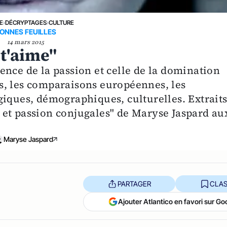
E
›
DÉCRYPTAGES
›
CULTURE
ONNES FEUILLES
14 mars 2015
 t'aime"
olence de la passion et celle de la domination
res, les comparaisons européennes, les
giques, démographiques, culturelles. Extrait
ce et passion conjugales" de Maryse Jaspard au
Maryse Jaspard
PARTAGER
CLAS
Ajouter Atlantico en favori sur Go