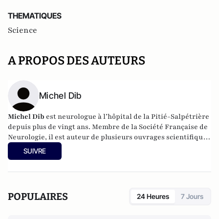
THEMATIQUES
Science
A PROPOS DES AUTEURS
Michel Dib
Michel Dib
est neurologue à l’hôpital de la Pitié-Salpétrière
depuis plus de vingt ans. Membre de la Société Française de
Neurologie, il est auteur de plusieurs ouvrages scientifiques
et destinés au grand public, notamment
Apprivoiser la
SUIVRE
migraine
aux Editions du Huitième Jour.
POPULAIRES
24 Heures
7 Jours