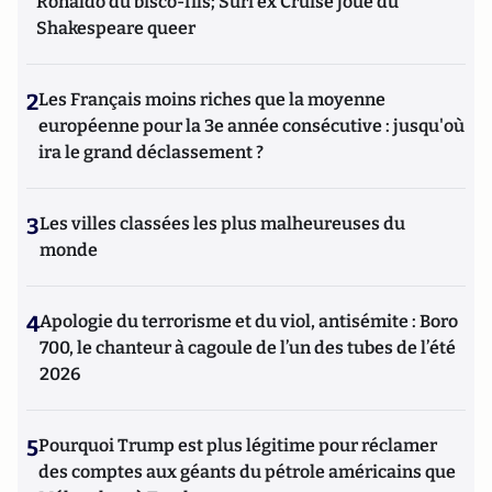
Ronaldo du bisco-fils; Suri ex Cruise joue du
Shakespeare queer
2
Les Français moins riches que la moyenne
européenne pour la 3e année consécutive : jusqu'où
ira le grand déclassement ?
3
Les villes classées les plus malheureuses du
monde
4
Apologie du terrorisme et du viol, antisémite : Boro
700, le chanteur à cagoule de l’un des tubes de l’été
2026
5
Pourquoi Trump est plus légitime pour réclamer
des comptes aux géants du pétrole américains que